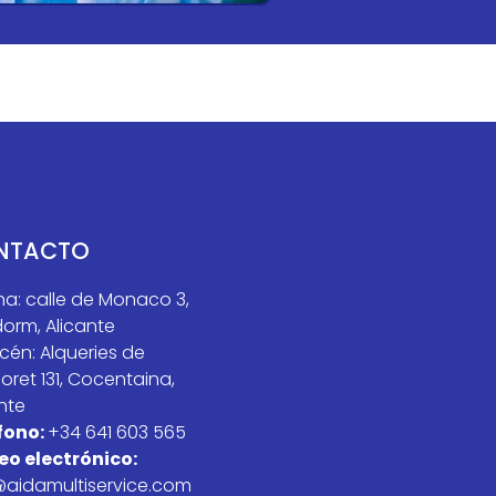
NTACTO
na: calle de Monaco 3,
orm, Alicante
cén: Alqueries de
loret 131, Cocentaina,
nte
fono:
+34 641 603 565
eo electrónico:
@aidamultiservice.com