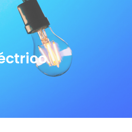
éctrico